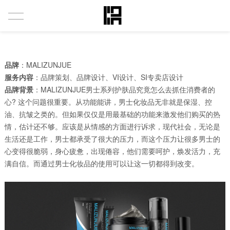
首页
品牌
：MALIZUNJUE
案例展示
服务内容
：品牌策划、品牌设计、VI设计、SI专卖店设计
品牌背景
：MALIZUNJUE男士系列护肤品究竟怎么去抓住消费者的
视频案例
心? 这个问题很重要。从功能能讲，男士化妆品无非就是保湿、控
油、抗皱之类的。但如果仅仅是用最基础的功能来激发他们购买的热
关于莫品
情，估计还不够。应该是从情感的方面进行诉求，现代社会，无论是
生活还是工作，男士都承受了很大的压力，而这个压力让很多男士的
核心服务
心变得很脆弱，身心疲惫，出现倦容，他们需要呵护，焕发活力，充
满自信。而通过男士化妆品的使用可以让这一切都得到改变。
新闻中心
联系我们